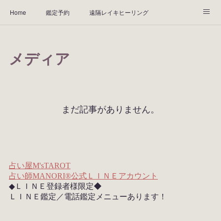
Home
鑑定予約
遠隔レイキヒーリング
天然石ブレスレット
ABOUT
鑑定料金
アクセス
メディア
Instagram
お客様の声
まだ記事がありません。