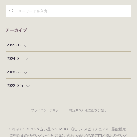
アーカイブ
2025
(
1
)
(
1
)
2024
(
3
)
(
1
)
2023
(
7
)
(
1
)
(
1
)
2022
(
30
)
(
1
)
(
1
)
(
1
)
(
2
)
プライバシーポリシー
特定商取引法に基づく表記
(
3
)
(
1
)
(
5
)
Copyright ©
2026
占い屋 M's TAROT ◎占い･スピリチュアル･霊能鑑定･
霊視◎まのり占い／レイキ(霊気)／恋活･婚活／恋愛専門／横浜の占い／
(
2
)
(
2
)