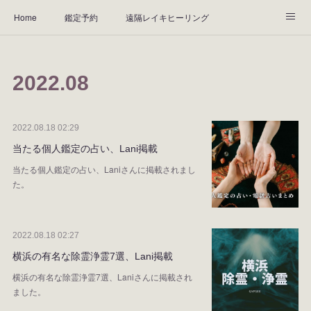
Home
鑑定予約
遠隔レイキヒーリング
天然石ブレスレット
ABOUT
鑑定料金
アクセス
2022
.
08
Instagram
お客様の声
2022.08.18 02:29
当たる個人鑑定の占い、Lani掲載
当たる個人鑑定の占い、Laniさんに掲載されまし
た。
2022.08.18 02:27
横浜の有名な除霊浄霊7選、Lani掲載
横浜の有名な除霊浄霊7選、Laniさんに掲載され
ました。