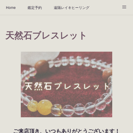
Home
鑑定予約
遠隔レイキヒーリング
天然石ブレスレット
ABOUT
鑑定料金
アクセス
天然石ブレスレット
Instagram
お客様の声
ご来店頂き、いつもありがとうございます！