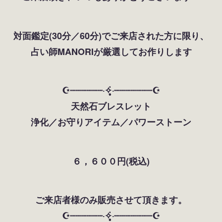
対面鑑定(30分／60分)でご来店された方に限り、
占い師MANORIが厳選してお作りします
☪︎┈┈┈┈┈┈‧✧̣̥̇‧┈┈┈┈┈┈┈☪︎
天然石ブレスレット
浄化／お守りアイテム／パワーストーン
６，６００円(税込)
ご来店者様のみ販売させて頂きます。
☪︎┈┈┈┈┈┈‧✧̣̥̇‧┈┈┈┈┈┈┈☪︎