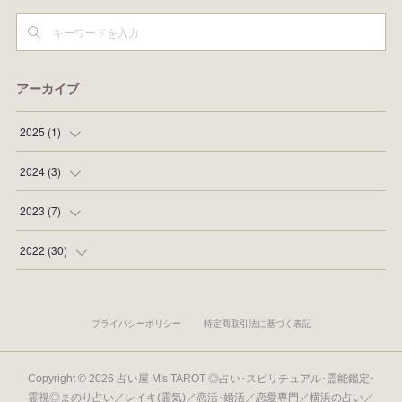
アーカイブ
2025
(
1
)
(
1
)
2024
(
3
)
(
1
)
2023
(
7
)
(
1
)
(
1
)
2022
(
30
)
(
1
)
(
1
)
(
1
)
プライバシーポリシー
特定商取引法に基づく表記
(
2
)
(
3
)
(
1
)
(
5
)
Copyright ©
2026
占い屋 M's TAROT ◎占い･スピリチュアル･霊能鑑定･
霊視◎まのり占い／レイキ(霊気)／恋活･婚活／恋愛専門／横浜の占い／
(
2
)
(
2
)