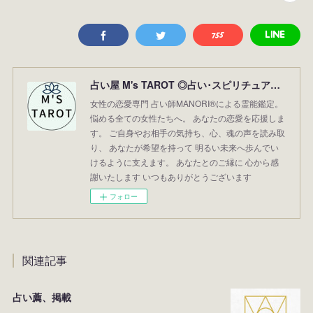
占い屋 M's TAROT ◎占い･スピリチュアル･霊能鑑定･霊視◎まのり占い／レイキ(霊気)／恋活･婚活／恋愛専門／横浜の占い／アプリ監修／レイキマスター【占い師MANORI®】
女性の恋愛専門 占い師MANORI®による霊能鑑定。
悩める全ての女性たちへ。 あなたの恋愛を応援しま
す。 ご自身やお相手の気持ち、心、魂の声を読み取
り、 あなたが希望を持って 明るい未来へ歩んでい
けるように支えます。 あなたとのご縁に 心から感
謝いたします いつもありがとうございます
フォロー
関連記事
占い薦、掲載