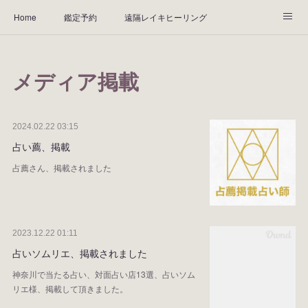
Home
鑑定予約
遠隔レイキヒーリング
天然石ブレスレット
ABOUT
鑑定料金
アクセス
メディア掲載
Instagram
お客様の声
2024.02.22 03:15
占い薦、掲載
占薦さん、掲載されました
2023.12.22 01:11
占いソムリエ、掲載されました
神奈川で当たる占い、対面占い店13選、占いソム
リエ様、掲載して頂きました。