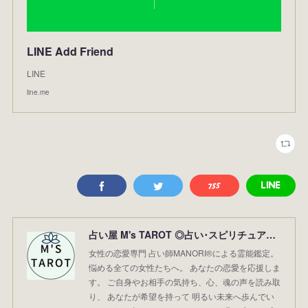
LINE Add Friend
LINE
line.me
占い屋 M's TAROT ◎占い･スピリチュアル･霊能鑑定･霊視◎まのり占い／レイキ(霊気)／恋活･婚活／恋愛専門／横浜の占い／アプリ監修／レイキマスター【占い師MANORI®】
女性の恋愛専門 占い師MANORI®による霊能鑑定。
悩める全ての女性たちへ。 あなたの恋愛を応援しま
す。 ご自身やお相手の気持ち、心、魂の声を読み取
り、 あなたが希望を持って 明るい未来へ歩んでい